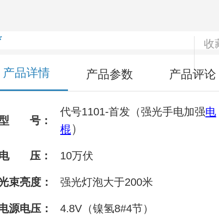
*
收
产品详情
产品参数
产品评论
代号1101-首发（强光手电加强
电
型
号：
）
棍
电 压：
10万伏
光束亮度：
强光灯泡大于200米
电源电压：
4.8V（镍氢8#4节）